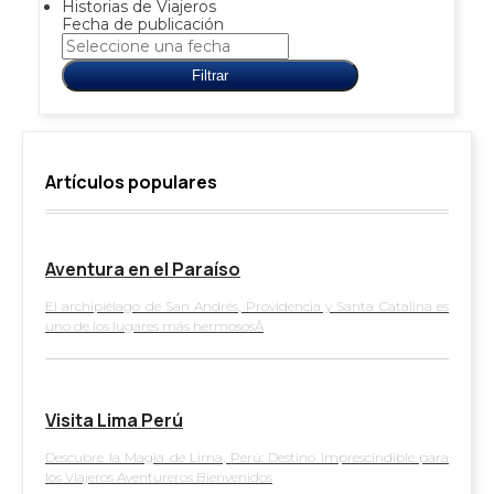
Historias de Viajeros
Fecha de publicación
Filtrar
Artículos populares
Aventura en el Paraíso
El archipiélago de San Andrés, Providencia y Santa Catalina es
uno de los lugares más hermososÂ
Visita Lima Perú
Descubre la Magia de Lima, Perú: Destino Imprescindible para
los Viajeros Aventureros Bienvenidos