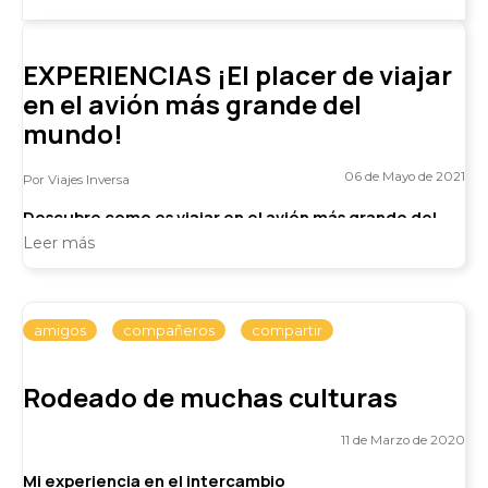
EXPERIENCIAS ¡El placer de viajar
en el avión más grande del
mundo!
06 de Mayo de 2021
Por Viajes Inversa
Descubre como es viajar en el avión más grande del
mundo
Leer más
Jose Lucas Dugand Nos cuenta su experiencia viajando
en el A380, considerado el avión más grande del mundo...
Una experiencia única contada desde
amigos
compañeros
compartir
Rodeado de muchas culturas
11 de Marzo de 2020
Mi experiencia en el intercambio