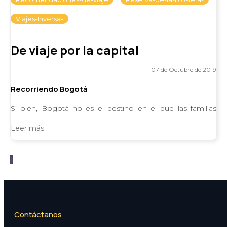
Viajes-Inversa-
De viaje por la capital
07 de Octubre de 2019
Recorriendo Bogotá
Sí bien, Bogotá no es el destino en el que las familias
piensan para pasar sus vacaciones, es una ciudad
Leer más
excelente para viajes de negocios, pues
1
1
Contáctanos