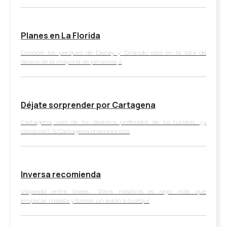
Planes en La Florida
Conocer los parques de Disney y Orlando está en la lista de
deseos de la mayoría de personas, s
Déjate sorprender por Cartagena
Cartagena, uno de los destinos preferidos de los turistas. ¿y
cómo no? Si Cartagena enamora con
Inversa recomienda
Viajando entre líneas Para nosotros es algo más que
empacar maleta y tomar un avión a cualqui