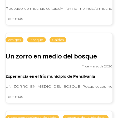
Rodeado de muchas culturasMi familia me insistía mucho
con la importancia del inglés así que aproveché la
Leer más
oportunidad de irme de intercambio a
amigos
Bosque
Caldas
Un zorro en medio del bosque
11 de Marzo de 2020
Experiencia en el frío municipio de Pensilvania
UN ZORRO EN MEDIO DEL BOSQUE Pocas veces he
estado tantos días en contacto con la naturaleza hasta
Leer más
aquella aventura en medio de las montañas frí
Recomendaciones-de-viaje
Reserva-de-la-biosfera-