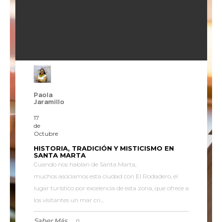
Paola
Jaramillo
17
de
Octubre
HISTORIA, TRADICIÓN Y MISTICISMO EN
SANTA MARTA
Cuando nos hablan de Santa Marta,
muchos asociamos esta ciudad con El Rodadero, el
lugar turístico por excelencia de esta zona, que ofrece a
los visitantes un mar cri...
Saber Más...