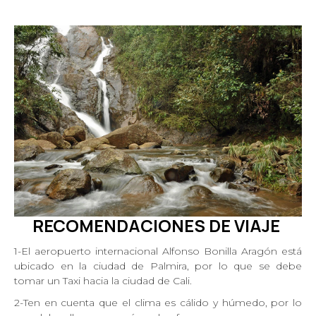
RECOMENDACIONES DE
VIA
JE
1-El aeropuerto internacional Alfonso Bonilla Aragón está
ubicado en la ciudad de Palmira, por lo que se debe
tomar un Taxi hacia la ciudad de Cali.
2-Ten en cuenta que el clima es cálido y húmedo, por lo