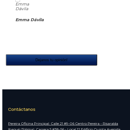
Emma Dávila
Dejanos tu opinión!
Contáctanos
Pereira Oficina Principal: Calle 21 #9-06 Centro Pereira - Risaralda
Ibagué (Tolima): Carrera 5 #38-56 - Local 12 Edificio Quinta Avenida