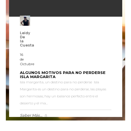
Leidy
De
la
Cuesta
16
de
Octubre
ALGUNOS MOTIVOS PARA NO PERDERSE
ISLA MARGARITA
Isla margarita, un destino para no perderse Isla
Margarita es un destino para no perderse, las playas
son hermosas; hay un balance perfecto entre el
desierto y el ma...
Saber Más...