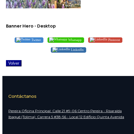
Banner Hero - Desktop
Twitter
Whatsapp
Pinterest
LinkedIn
Volver
Contáctanos
Pereira Oficina Principal: Calle 21 #9-06 Centro Pereira - Risaralda
Ibagué (Tolima): Carrera 5 #38-56 - Local 12 Edificio Quinta Avenida