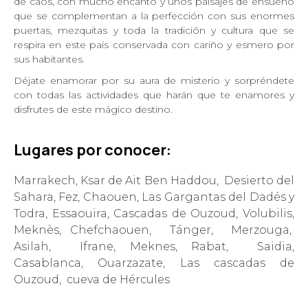
de caos, con mucho encanto y unos paisajes
de ensueño
que se complementan a la perfección con sus enormes
puertas,
mezquitas y toda la tradición y cultura que se
respira en este país conservada
con cariño y esmero por
sus habitantes.
Déjate enamorar
por su aura de misterio y sorpréndete
con todas las actividades que harán que
te enamores y
disfrutes de este mágico destino.
Lugares por conocer:
Marrakech, Ksar de Ait Ben Haddou, Desierto del
Sahara, Fez, Chaouen, Las Gargantas del Dadés y
Todra, Essaouira, Cascadas de Ouzoud, Volubilis,
Meknès, Chefchaouen, Tánger, Merzouga,
Asilah, Ifrane, Meknes, Rabat, Saidia,
Casablanca, Ouarzazate, Las cascadas de
Ouzoud, cueva de Hércules