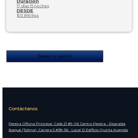
Duración
17 días 15 noches
DESDE
$13.816.944
Dejanos tu opinión!
Contáctanos
Pereira Oficina Principal: Calle 21 #9-06 Centro Pereira - Risaralda
Ibagué (Tolima): Carrera 5 #38-56 - Local 12 Edificio Quinta Avenida