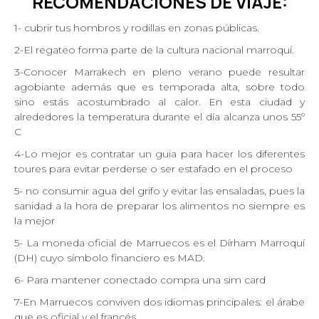
RECOMENDACIONES DE
VIAJE:
1- cubrir tus hombros y rodillas en zonas públicas.
2-El regateo forma parte de la cultura nacional marroquí.
3-Conocer Marrakech en pleno verano puede resultar
agobiante además que es temporada alta, sobre todo
sino estás acostumbrado al calor. En esta ciudad y
alrededores la temperatura durante el día alcanza unos 55º
C
4-Lo mejor es contratar un guia para hacer los diferentes
toures para evitar perderse o ser estafado en el proceso
5- no consumir agua del grifo y evitar las ensaladas, pues la
sanidad a la hora de preparar los alimentos no siempre es
la mejor
5- La moneda oficial de Marruecos es el Dírham Marroquí
(DH) cuyo símbolo financiero es MAD.
6- Para mantener conectado compra una sim card
7-En Marruecos conviven dos idiomas principales: el árabe
que es oficial y el francés.