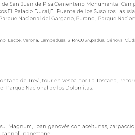
io de San Juan de Pisa,Cementerio Monumental Campos
s,El Palacio Ducal,El Puente de los Suspiros,Las isla
 Parque Nacional del Gargano, Burano, Parque Naciona
ermo, Lecce, Verona, Lampedusa, SIRACUSA,padua, Génova, Ciudad
ntana de Trevi, tour en vespa por La Toscana, recor
r el Parque Nacional de los Dolomitas.
amisu, Magnum,
pan
genovés
con aceitunas, carpaccio,
s cannoli, panettone