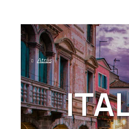
Atrás
ITA