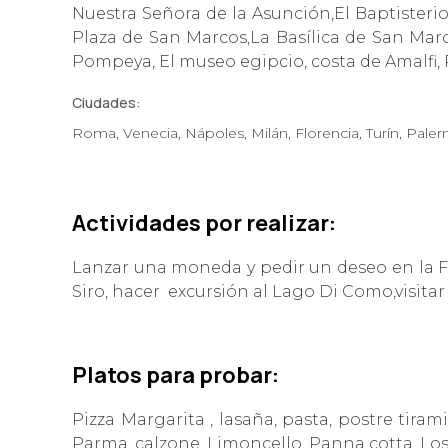
Nuestra Señora de la Asunción,El Baptister
Plaza de San Marcos,La Basílica de San Marco
Pompeya, El museo egipcio, costa de Amalfi,
Ciudades:
Roma, Venecia, Nápoles, Milán, Florencia, Turín, Pal
Acti
vid
ades por realizar:
Lanzar una moneda y pedir un deseo en la Fo
Siro, hacer excursión al Lago Di Como,visita
Platos para probar:
Pizza Margarita , lasaña, pasta, postre tir
Parma, calzone, Limoncello, Panna cotta, Lo