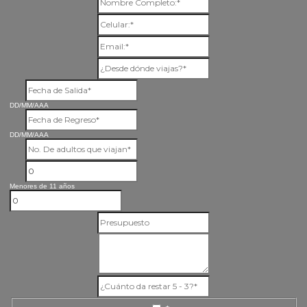
DD/MM/AAA
DD/MM/AAA
Menores de 11 años