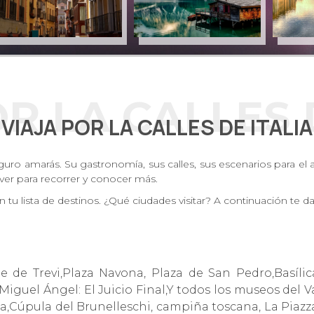
R LA CALLES 
VIAJA POR LA CALLES DE ITALIA
eguro amarás. Su gastronomía, sus calles, sus escenarios para el a
lver para recorrer y conocer más.
 en tu lista de destinos. ¿Qué ciudades visitar? A continuación t
e de Trevi,Plaza Navona, Plaza de San Pedro,Basíli
iguel Ángel: El Juicio Final,Y todos los museos del Va
,Cúpula del Brunelleschi, campiña toscana, La Piazza 