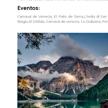
E
ve
ntos:
Carna
val de
Venecia,
El Palio de Siena,L’Ardia di Sa
Biagio,El Disfida, Carnaval de venecia, La Giubiana, F