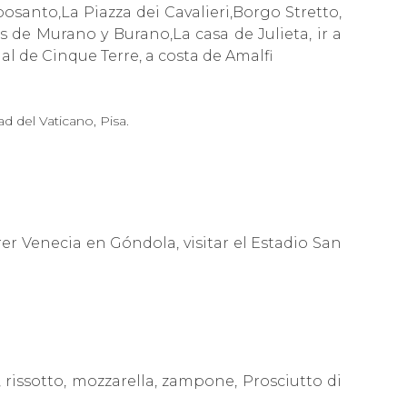
anto,La Piazza dei Cavalieri,Borgo Stretto,
s de Murano y Burano,La casa de Julieta, ir a
l de Cinque Terre, a costa de Amalfi
 del Vaticano, Pisa.
rer
V
enecia en Góndola, visitar el Estadio San
 rissotto, mozzarella, zampone, Prosciutto di