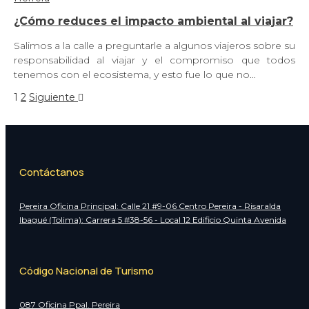
¿Cómo reduces el impacto ambiental al viajar?
Salimos a la calle a preguntarle a algunos viajeros sobre su
responsabilidad al viajar y el compromiso que todos
tenemos con el ecosistema, y esto fue lo que no…
1
2
Siguiente
Contáctanos
Pereira Oficina Principal: Calle 21 #9-06 Centro Pereira - Risaralda
Ibagué (Tolima): Carrera 5 #38-56 - Local 12 Edificio Quinta Avenida
Código Nacional de Turismo
087 Oficina Ppal. Pereira