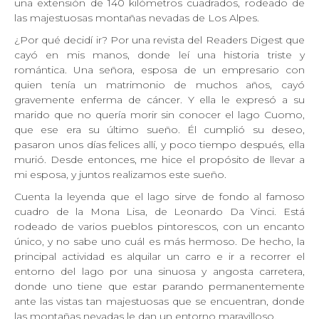
una extensión de 140 kilómetros cuadrados, rodeado de
las majestuosas montañas nevadas de Los Alpes.
¿Por qué decidí ir? Por una revista del Readers Digest que
cayó en mis manos, donde leí una historia triste y
romántica. Una señora, esposa de un empresario con
quien tenía un matrimonio de muchos años, cayó
gravemente enferma de cáncer. Y ella le expresó a su
marido que no quería morir sin conocer el lago Cuomo,
que ese era su último sueño. Él cumplió su deseo,
pasaron unos días felices allí, y poco tiempo después, ella
murió. Desde entonces, me hice el propósito de llevar a
mi esposa, y juntos realizamos este sueño.
Cuenta la leyenda que el lago sirve de fondo al famoso
cuadro de la Mona Lisa, de Leonardo Da Vinci. Está
rodeado de varios pueblos pintorescos, con un encanto
único, y no sabe uno cuál es más hermoso. De hecho, la
principal actividad es alquilar un carro e ir a recorrer el
entorno del lago por una sinuosa y angosta carretera,
donde uno tiene que estar parando permanentemente
ante las vistas tan majestuosas que se encuentran, donde
las montañas nevadas le dan un entorno maravilloso.