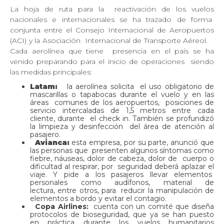
La hoja de ruta para la
reactivación de los vuelos
nacionales e internacionales se ha trazado de forma
conjunta entre el Consejo Internacional de Aeropuertos
(ACI) y la Asociación
Internacional de Transporte Aéreol.
Cada aerolínea que tiene
presencia en el país se ha
venido preparando para el inicio de operaciones
siendo
las medidas principales:
Latam:
la aerolínea solicita
el uso obligatorio de
mascarillas o tapabocas durante el vuelo y en las
áreas
comunes de los aeropuertos,
posiciones de
servicio intercaladas de 1,5 metros entre cada
cliente, durante
el check in. También se profundizó
la limpieza y desinfección
del área de atención al
pasajero.
Avianca:
esta empresa, por su parte, anunció que
las personas que
presenten algunos síntomas como
fiebre, náuseas, dolor de cabeza, dolor de
cuerpo o
dificultad al respirar, por
seguridad deberá aplazar el
viaje. Y pide a los pasajeros llevar elementos
personales como audífonos, material de
lectura, entre otros, para
reducir la manipulación de
elementos a bordo y evitar el contagio.
Copa Airlines:
cuenta con un comité que diseña
protocolos de bioseguridad, que ya se han puesto
en práctica durante los vuelos humanitarios