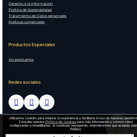
Derecho a la Información
Política de Sostenibilidad
Tratamiento de Datos personales
Políticas comerciales
Productos Especiales
AtrapaSueños
Redes sociales
Utilizamos cookies para mejorar tu experiencia y facilitarte el uso de nuestras platafor
Política de cookies
Consulta nuestra
para más información y conoce cómo
configurarlas o inhabilitarlas. Si continúas navegando, entenderemos que aceptas nue
2026 © VIAJES INVERSA. Todos los derechos resevados
Política.
Diseñado por Exus™
|
Diseñado por Exus™ | Mensajes de Texto Masivos