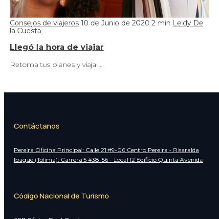
Consejos de viajeros
10 de Junio de 2020
2 min
Leidy De
la Cuesta
Llegó la hora de viajar
Retoma tus planes y viaja …
Contáctanos
Pereira Oficina Principal: Calle 21 #9-06 Centro Pereira - Risaralda
Ibagué (Tolima): Carrera 5 #38-56 - Local 12 Edificio Quinta Avenida
Código Nacional de Turismo