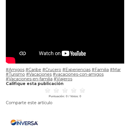
#Amigos
#Caribe
#Crucero
#Experiencias
#Familia
#Mar
#Turismo
#Vacaciones
#vacaciones-con-amigos
#Vacaciones-en-familia
#Viajeros
Califique esta publicación
Puntuación:
0
/ Votos:
0
Comparte este artículo